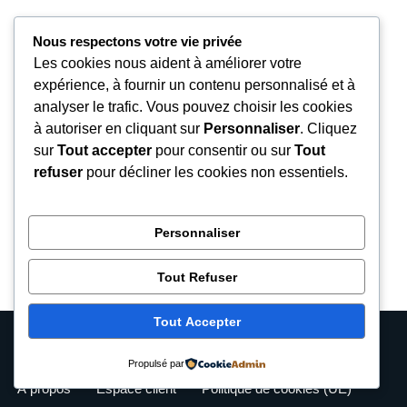
Nous respectons votre vie privée
Les cookies nous aident à améliorer votre
expérience, à fournir un contenu personnalisé et à
analyser le trafic. Vous pouvez choisir les cookies
à autoriser en cliquant sur
Personnaliser
. Cliquez
sur
Tout accepter
pour consentir ou sur
Tout
refuser
pour décliner les cookies non essentiels.
Personnaliser
Tout Refuser
Tout Accepter
Neve
| Propulsé par
WordPress
Entrepreneuriat audacieux
Propulsé par
Entreprendre
Rapport
À propos
Espace client
Politique de cookies (UE)