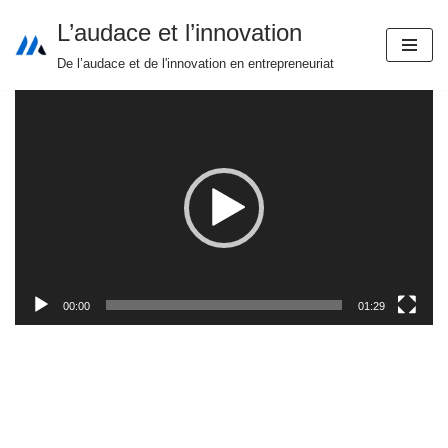
L’audace et l’innovation
Aller
De l’audace et de l'innovation en entrepreneuriat
au
Lecteur
contenu
vidéo
00:00
01:29